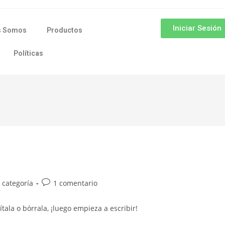
Iniciar Sesión
s Somos
Productos
Políticas
 categoría
1 comentario
ala o bórrala, ¡luego empieza a escribir!