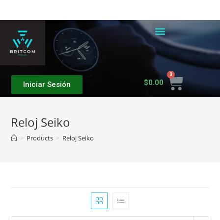
Quiénes Somos
$
0.00
Iniciar Sesión
Reloj Seiko
>
Products
>
Reloj Seiko