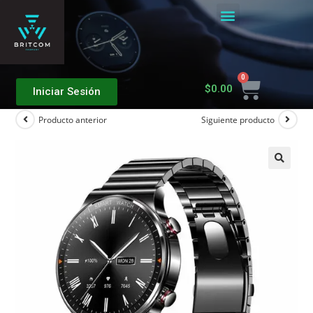
Quiénes Somos
$
0.00
Iniciar Sesión
Producto anterior
Siguiente producto