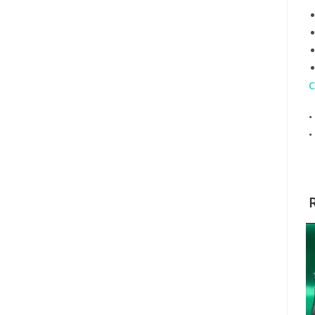
C
•
•